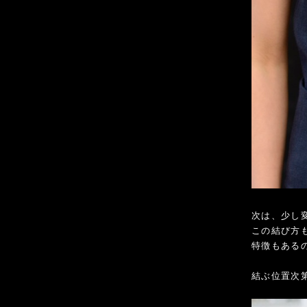
次は、少し
この結び方
特徴もある
結ぶ位置次