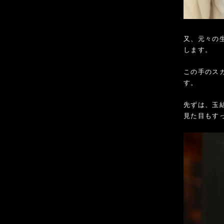
又、元々の
します。
この手のス
す。
先ずは、玉
見た目もす