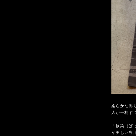
柔らかな膨
人が一柄ず
「抜染（ば
が美しい専