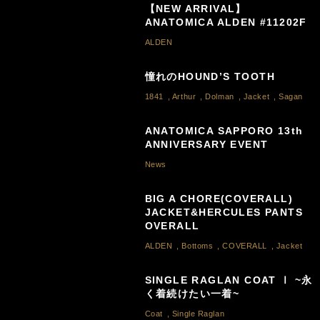
【NEW ARRIVAL】
ANATOMICA ALDEN #11202F
ALDEN
憧れのHOUND’S TOOTH
1841
,
Arthur
,
Dolman
,
Jacket
,
Sagan
ANATOMICA SAPPORO 13th
ANNIVERSARY EVENT
News
BIG A CHORE(COVERALL)
JACKET&HERCULES PANTS
OVERALL
ALDEN
,
Bottoms
,
COVERALL
,
Jacket
SINGLE RAGLAN COAT Ⅰ ~永
く着続けたい一着~
Coat
,
Single Raglan