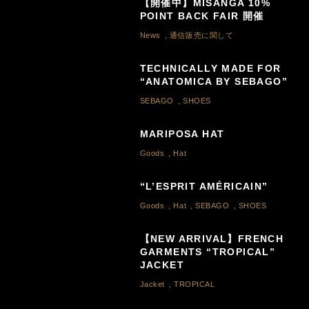
【開催中】MISANGA 10%
POINT BACK FAIR 開催
News
,
通信販売に関して
TECHNICALLY MADE FOR
“ANATOMICA BY SEBAGO”
SEBAGO
,
SHOES
MARIPOSA HAT
Goods
,
Hat
“L’ESPRIT AMÉRICAIN”
Goods
,
Hat
,
SEBAGO
,
SHOES
【NEW ARRIVAL】FRENCH
GARMENTS “TROPICAL”
JACKET
Jacket
,
TROPICAL