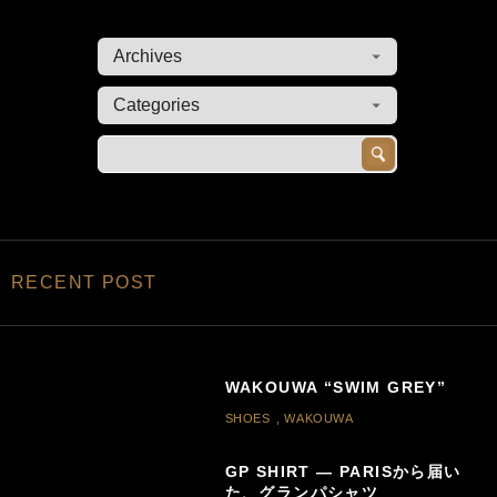
RECENT POST
WAKOUWA “SWIM GREY”
SHOES
,
WAKOUWA
GP SHIRT — PARISから届い
た、グランパシャツ