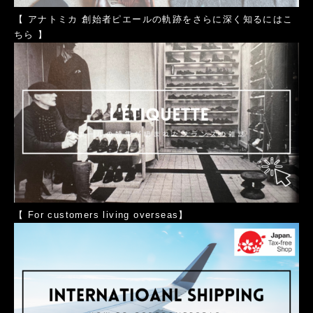
【
アナトミカ 創始者ピエールの軌跡をさらに深く知るにはこ
ちら
】
【
For customers living overseas
】