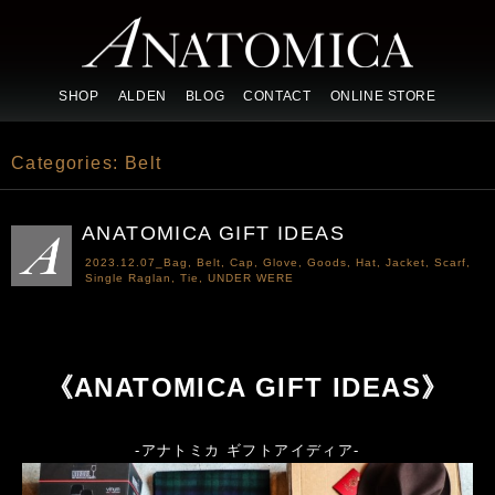
SHOP
ALDEN
BLOG
CONTACT
ONLINE STORE
Categories:
Belt
ANATOMICA GIFT IDEAS
2023.12.07_
Bag
,
Belt
,
Cap
,
Glove
,
Goods
,
Hat
,
Jacket
,
Scarf
,
Single Raglan
,
Tie
,
UNDER WERE
《ANATOMICA GIFT IDEAS》
-アナトミカ ギフトアイディア-