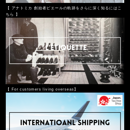
【
アナトミカ 創始者ピエールの軌跡をさらに深く知るにはこ
ちら
】
【
For customers living overseas
】