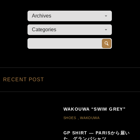
RECENT POST
WAKOUWA “SWIM GREY”
SHOES
,
WAKOUWA
GP SHIRT — PARISから届い
た、グランパシャツ