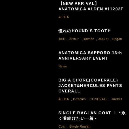
【NEW ARRIVAL】
ANATOMICA ALDEN #11202F
ALDEN
憧れのHOUND’S TOOTH
1841
,
Arthur
,
Dolman
,
Jacket
,
Sagan
ANATOMICA SAPPORO 13th
ANNIVERSARY EVENT
News
BIG A CHORE(COVERALL)
JACKET&HERCULES PANTS
OVERALL
ALDEN
,
Bottoms
,
COVERALL
,
Jacket
SINGLE RAGLAN COAT Ⅰ ~永
く着続けたい一着~
Coat
,
Single Raglan