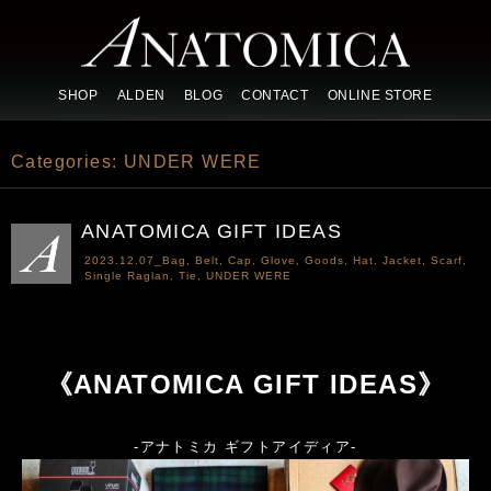
SHOP
ALDEN
BLOG
CONTACT
ONLINE STORE
Categories:
UNDER WERE
ANATOMICA GIFT IDEAS
2023.12.07_
Bag
,
Belt
,
Cap
,
Glove
,
Goods
,
Hat
,
Jacket
,
Scarf
,
Single Raglan
,
Tie
,
UNDER WERE
《ANATOMICA GIFT IDEAS》
-アナトミカ ギフトアイディア-