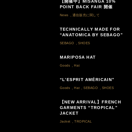
【開催中】MISANGA 10%
POINT BACK FAIR 開催
News
,
通信販売に関して
TECHNICALLY MADE FOR
“ANATOMICA BY SEBAGO”
SEBAGO
,
SHOES
MARIPOSA HAT
Goods
,
Hat
“L’ESPRIT AMÉRICAIN”
Goods
,
Hat
,
SEBAGO
,
SHOES
【NEW ARRIVAL】FRENCH
GARMENTS “TROPICAL”
JACKET
Jacket
,
TROPICAL