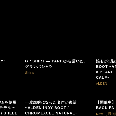
EY”
GP SHIRT — PARISから届いた、
誰もが1足
グランパシャツ
BOOT ~A
# PLANE
Shirts
CALF~
ALDEN
VANを使用
一度廃盤になった名作が復活
【開催中】MI
モデル ~
~ALDEN INDY BOOT /
BACK FA
 / SHELL
CHROMEXCEL NATURAL~
News
,
通信