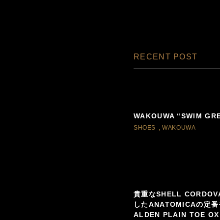
RECENT POST
WAKOUWA “SWIM GR
SHOES
,
WAKOUWA
貴重なSHELL CORDO
したANATOMICAの定番
ALDEN PLAIN TOE OX