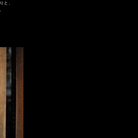
たりと、
。