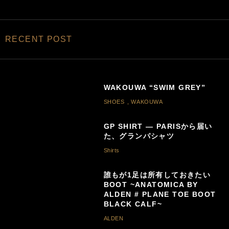
RECENT POST
WAKOUWA “SWIM GREY”
SHOES
,
WAKOUWA
GP SHIRT — PARISから届い
た、グランパシャツ
Shirts
誰もが1足は所有しておきたい
BOOT ~ANATOMICA BY
ALDEN # PLANE TOE BOOT
BLACK CALF~
ALDEN