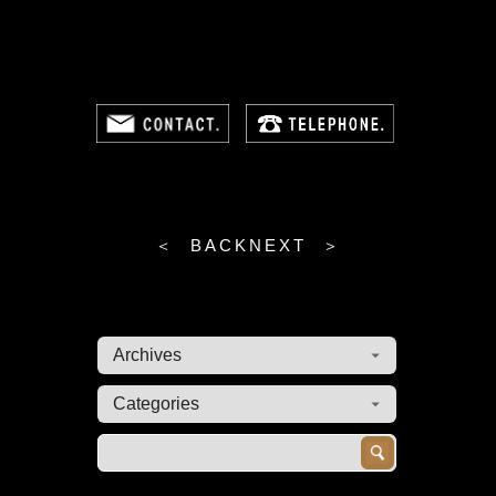
＜ BACK
NEXT ＞