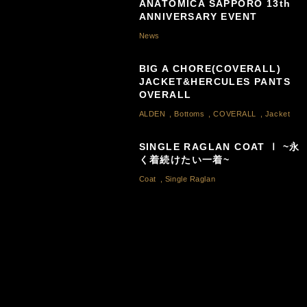
ANATOMICA SAPPORO 13th
ANNIVERSARY EVENT
News
BIG A CHORE(COVERALL)
JACKET&HERCULES PANTS
OVERALL
ALDEN
,
Bottoms
,
COVERALL
,
Jacket
SINGLE RAGLAN COAT Ⅰ ~永
く着続けたい一着~
Coat
,
Single Raglan