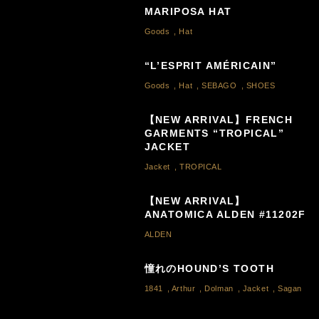
MARIPOSA HAT
Goods
,
Hat
“L’ESPRIT AMÉRICAIN”
Goods
,
Hat
,
SEBAGO
,
SHOES
【NEW ARRIVAL】FRENCH
GARMENTS “TROPICAL”
JACKET
Jacket
,
TROPICAL
【NEW ARRIVAL】
ANATOMICA ALDEN #11202F
ALDEN
憧れのHOUND’S TOOTH
1841
,
Arthur
,
Dolman
,
Jacket
,
Sagan