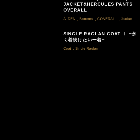
JACKET&HERCULES PANTS
OVERALL
ALDEN
,
Bottoms
,
COVERALL
,
Jacket
SINGLE RAGLAN COAT Ⅰ ~永
く着続けたい一着~
Coat
,
Single Raglan