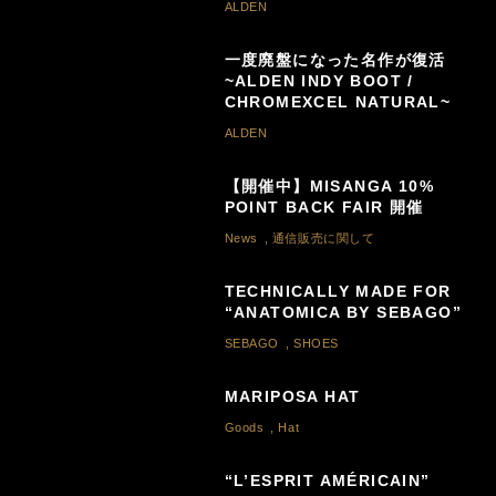
ALDEN
一度廃盤になった名作が復活
~ALDEN INDY BOOT /
CHROMEXCEL NATURAL~
ALDEN
【開催中】MISANGA 10%
POINT BACK FAIR 開催
News
,
通信販売に関して
TECHNICALLY MADE FOR
“ANATOMICA BY SEBAGO”
SEBAGO
,
SHOES
MARIPOSA HAT
Goods
,
Hat
“L’ESPRIT AMÉRICAIN”