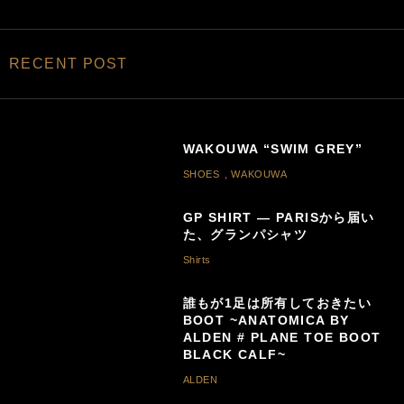
RECENT POST
WAKOUWA “SWIM GREY”
SHOES
,
WAKOUWA
GP SHIRT — PARISから届い
た、グランパシャツ
Shirts
誰もが1足は所有しておきたい
BOOT ~ANATOMICA BY
ALDEN # PLANE TOE BOOT
BLACK CALF~
ALDEN