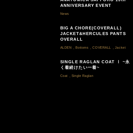
ANNIVERSARY EVENT
News
BIG A CHORE(COVERALL)
JACKET&HERCULES PANTS
OVERALL
ALDEN
,
Bottoms
,
COVERALL
,
Jacket
SINGLE RAGLAN COAT Ⅰ ~永
く着続けたい一着~
Coat
,
Single Raglan