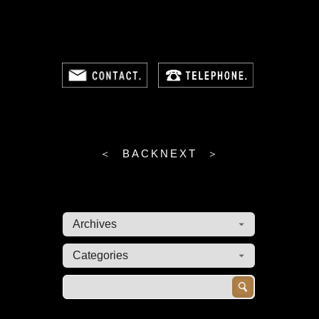
＜ BACK
NEXT ＞