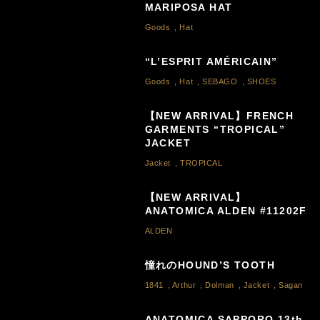
MARIPOSA HAT
Goods
,
Hat
“L’ESPRIT AMÉRICAIN”
Goods
,
Hat
,
SEBAGO
,
SHOES
【NEW ARRIVAL】FRENCH
GARMENTS “TROPICAL”
JACKET
Jacket
,
TROPICAL
【NEW ARRIVAL】
ANATOMICA ALDEN #11202F
ALDEN
憧れのHOUND’S TOOTH
1841
,
Arthur
,
Dolman
,
Jacket
,
Sagan
ANATOMICA SAPPORO 13th