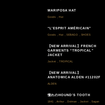
MARIPOSA HAT
Goods
,
Hat
“L’ESPRIT AMÉRICAIN”
Goods
,
Hat
,
SEBAGO
,
SHOES
【NEW ARRIVAL】FRENCH
GARMENTS “TROPICAL”
JACKET
Jacket
,
TROPICAL
【NEW ARRIVAL】
ANATOMICA ALDEN #11202F
ALDEN
憧れのHOUND’S TOOTH
1841
,
Arthur
,
Dolman
,
Jacket
,
Sagan