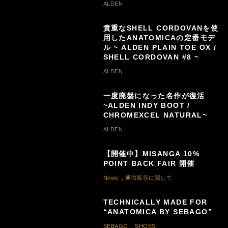
ALDEN
貴重なSHELL CORDOVANを使
用したANATOMICAの定番モデ
ル ~ ALDEN PLAIN TOE OX /
SHELL CORDOVAN #8 ~
ALDEN
一度廃盤になった名作が復活
~ALDEN INDY BOOT /
CHROMEXCEL NATURAL~
ALDEN
【開催中】MISANGA 10%
POINT BACK FAIR 開催
News
,
通信販売に関して
TECHNICALLY MADE FOR
“ANATOMICA BY SEBAGO”
SEBAGO
,
SHOES