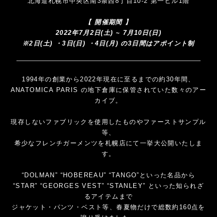
北海道札幌市中央区南3条西8丁目10-2 第一ビル1階
【 開催期間 】
2022年7月2日(土) ~ 7月10日(日)
※2日(土) ・3日(日) ・4日(月) の3日間はアポイント制
1994年の創業から2022年現在に至るまでの約30年間、
ANATOMICA PARIS の地下倉庫に保管されていた数々のアー
カイブ。
現存しないファブリックを使用したものやファーストサンプル
等、
希少なフレンチガーメンツを札幌店にて一挙大公開いたしま
す。
“DOLMAN” “HOBEREAU” “TANGO”といった名品から
“STAR” “GEORGES VEST” “STANLEY” といった知られざ
るアイテムまで
ジャケット・パンツ・ベスト等、春夏物だけで総数約160点を