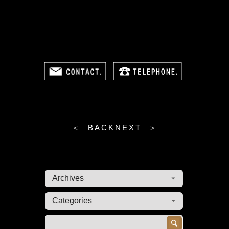
＜ BACK
NEXT ＞