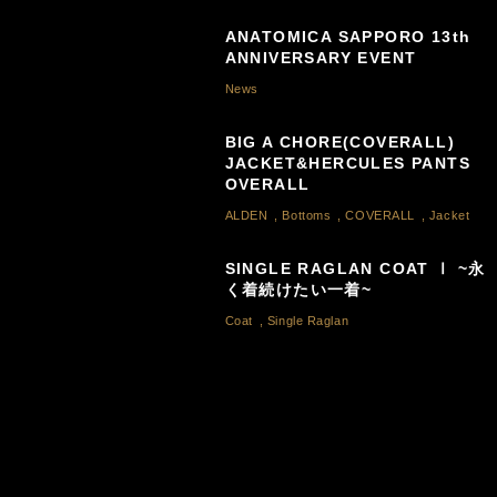
ANATOMICA SAPPORO 13th
ANNIVERSARY EVENT
News
BIG A CHORE(COVERALL)
JACKET&HERCULES PANTS
OVERALL
ALDEN
,
Bottoms
,
COVERALL
,
Jacket
SINGLE RAGLAN COAT Ⅰ ~永
く着続けたい一着~
Coat
,
Single Raglan