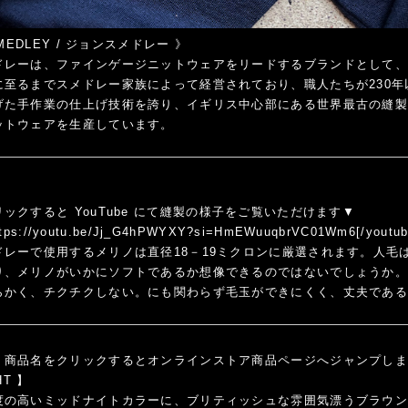
SMEDLEY / ジョンスメドレー
》
ドレーは、ファインゲージニットウェアをリードするブランドとして、1
に至るまでスメドレー家族によって経営されており、職人たちが230年
げた手作業の仕上げ技術を誇り、イギリス中心部にある世界最古の縫
ットウェアを生産しています。
ックすると YouTube にて縫製の様子をご覧いただけます▼
https://youtu.be/Jj_G4hPWYXY?si=HmEWuuqbrVC01Wm6[/youtub
レーで使用するメリノは直径18－19ミクロンに厳選されます。人毛は
り、メリノがいかにソフトであるか想像できるのではないでしょうか
らかく、チクチクしない。にも関わらず毛玉ができにくく、丈夫であ
・商品名をクリックするとオンラインストア商品ページへジャンプし
HT
】
度の高いミッドナイトカラーに、ブリティッシュな雰囲気漂うブラウ