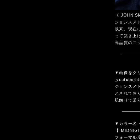
《
JOHN 
ジョンスメ
以来、現在
って築き上
高品質のニ
▼画像をクリ
[youtube]
ジョンスメド
とされてお
肌触りで柔
▼カラー名
【
MIDNIG
フォーマル