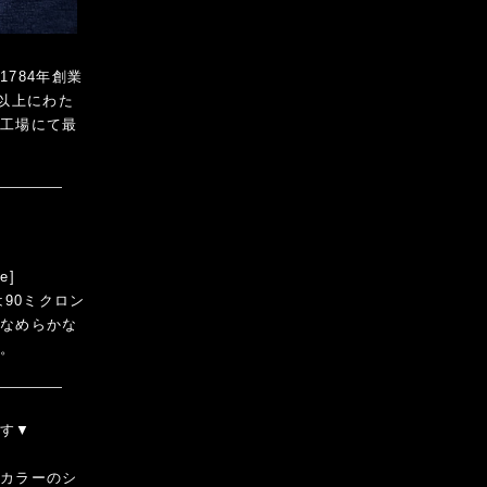
784年創業
以上にわた
製工場にて最
e]
90ミクロン
。なめらかな
る。
ます▼
ンカラーのシ