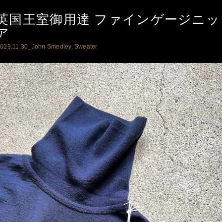
英国王室御用達 ファインゲージニ
ア
023.11.30_
John Smedley
,
Sweater