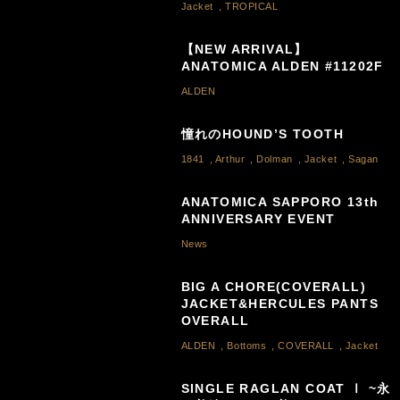
Jacket
,
TROPICAL
【NEW ARRIVAL】
ANATOMICA ALDEN #11202F
ALDEN
憧れのHOUND’S TOOTH
1841
,
Arthur
,
Dolman
,
Jacket
,
Sagan
ANATOMICA SAPPORO 13th
ANNIVERSARY EVENT
News
BIG A CHORE(COVERALL)
JACKET&HERCULES PANTS
OVERALL
ALDEN
,
Bottoms
,
COVERALL
,
Jacket
SINGLE RAGLAN COAT Ⅰ ~永