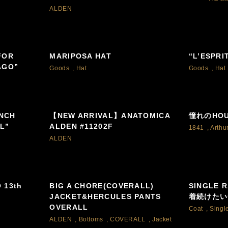
ALDEN
FOR
MARIPOSA HAT
“L’ESPRI
AGO”
Goods
,
Hat
Goods
,
Hat
NCH
【NEW ARRIVAL】ANATOMICA
憧れのHOU
L”
ALDEN #11202F
1841
,
Arthu
ALDEN
 13th
BIG A CHORE(COVERALL)
SINGLE 
JACKET&HERCULES PANTS
着続けたい
OVERALL
Coat
,
Singl
ALDEN
,
Bottoms
,
COVERALL
,
Jacket