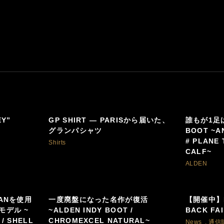
EY”
GP SHIRT — PARISから届いた、
誰もが1足
グランパシャツ
BOOT ~A
# PLANE
Shirts
CALF~
ALDEN
VANを使用
一度廃盤になった名作が復活
【開催中】MI
モデル ~
~ALDEN INDY BOOT /
BACK FA
 / SHELL
CHROMEXCEL NATURAL~
News
,
通信