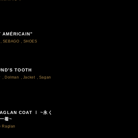
T AMÉRICAIN”
,
SEBAGO
,
SHOES
ND’S TOOTH
r
,
Dolman
,
Jacket
,
Sagan
RAGLAN COAT Ⅰ ~永く
一着~
e Raglan