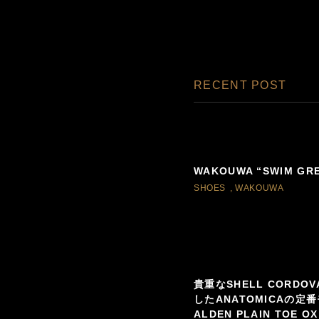
RECENT POST
WAKOUWA “SWIM GR
SHOES
,
WAKOUWA
貴重なSHELL CORDO
したANATOMICAの定番
ALDEN PLAIN TOE OX