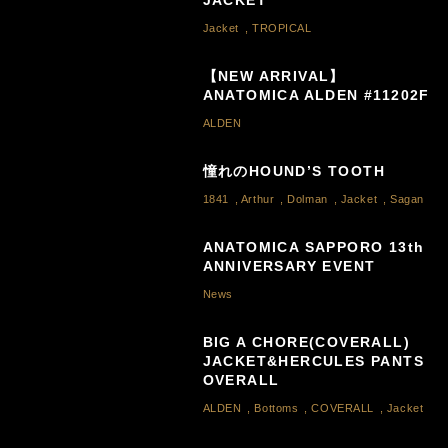
JACKET
Jacket
,
TROPICAL
【NEW ARRIVAL】
ANATOMICA ALDEN #11202F
ALDEN
憧れのHOUND’S TOOTH
1841
,
Arthur
,
Dolman
,
Jacket
,
Sagan
ANATOMICA SAPPORO 13th
ANNIVERSARY EVENT
News
BIG A CHORE(COVERALL)
JACKET&HERCULES PANTS
OVERALL
ALDEN
,
Bottoms
,
COVERALL
,
Jacket