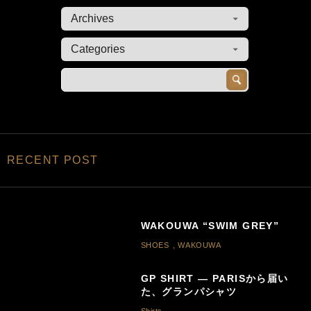
RECENT POST
WAKOUWA “SWIM GREY”
SHOES
,
WAKOUWA
GP SHIRT — PARISから届い
た、グランパシャツ
Shirts