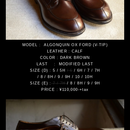
MODEL : ALGONQUIN OX FORD (V-TIP)
LEATHER : CALF
COLOR : DARK BROWN
LAST : MODIFIED LAST
SIZE (D) : 5 / 5H
/ 6
/ 6H / 7 / 7H
/ 8 / 8H / 9 / 9H / 10 / 10H
SIZE (E) :
7 / 7H
/ 8 / 8H / 9 / 9H
PRICE : ¥110,000-+tax