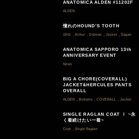
ANATOMICA ALDEN #11202F
ALDEN
憧れのHOUND’S TOOTH
1841
,
Arthur
,
Dolman
,
Jacket
,
Sagan
ANATOMICA SAPPORO 13th
ANNIVERSARY EVENT
News
BIG A CHORE(COVERALL)
JACKET&HERCULES PANTS
OVERALL
ALDEN
,
Bottoms
,
COVERALL
,
Jacket
SINGLE RAGLAN COAT Ⅰ ~永
く着続けたい一着~
Coat
,
Single Raglan