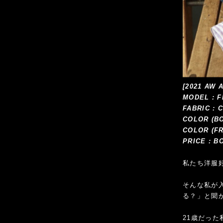
[2021 AW
MODEL : F
FABRIC :
COLOR (B
COLOR (F
PRICE : B
私たち洋服
そんな私が
る？」と聞
21歳だっ