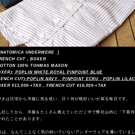
 ANATOMICA UNDERWERE ]
RENCH CUT , BOXER
 COTTON 100% TOHMAS MASON
OXER):
POPLIN WHITE
,
ROYAL PINPOINT BLUE
RENCH CUT)
:
POPLIN NAVY
,
PINPOINT ECRU
,
POPLIN LILAC
OXER ¥13,000-+TAX , FRENCH CUT ¥16,000-+TAX
好きは日頃から洋服に気を使い、日々何が格好いいか探る毎日です。
入社してから、洋服をたくさん教えていただく中で弊社山内に「下着
かれたことがあります。
た私は、なんてことなく気の効いていないアンダーウェアを履いていま