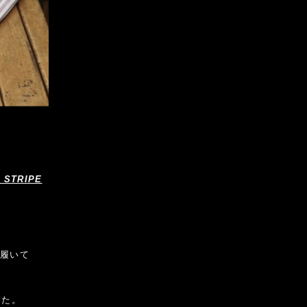
 STRIPE
何履いて
した。