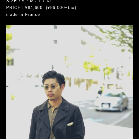
SIZE：S / M / L / XL
PRICE：¥94,600- (¥86,000+tax)
made in France