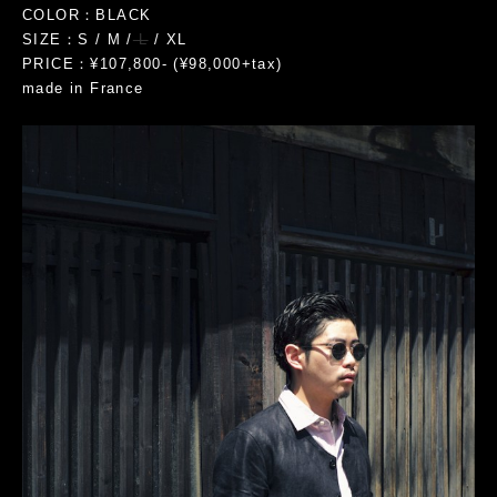
COLOR：BLACK
SIZE：S / M /
L
/ XL
PRICE：¥107,800- (¥98,000+tax)
made in France