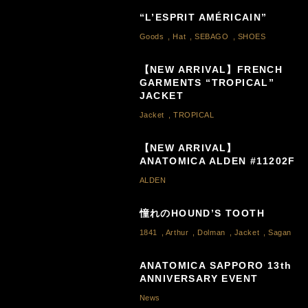
“L’ESPRIT AMÉRICAIN”
Goods
,
Hat
,
SEBAGO
,
SHOES
【NEW ARRIVAL】FRENCH
GARMENTS “TROPICAL”
JACKET
Jacket
,
TROPICAL
【NEW ARRIVAL】
ANATOMICA ALDEN #11202F
ALDEN
憧れのHOUND’S TOOTH
1841
,
Arthur
,
Dolman
,
Jacket
,
Sagan
ANATOMICA SAPPORO 13th
ANNIVERSARY EVENT
News