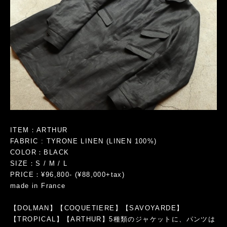
ITEM：ARTHUR
FABRIC : TYRONE LINEN (LINEN 100%)
COLOR：BLACK
SIZE：S / M / L
PRICE：¥96,800- (¥88,000+tax)
made in France
【DOLMAN】【COQUETIERE】【SAVOYARDE】
【TROPICAL】【ARTHUR】5種類のジャケットに、パンツは