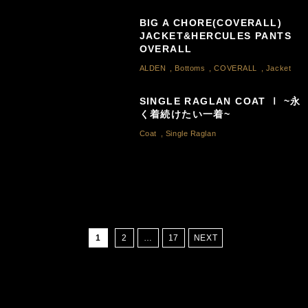
BIG A CHORE(COVERALL)
JACKET&HERCULES PANTS
OVERALL
ALDEN
,
Bottoms
,
COVERALL
,
Jacket
SINGLE RAGLAN COAT Ⅰ ~永
く着続けたい一着~
Coat
,
Single Raglan
1
2
…
17
NEXT