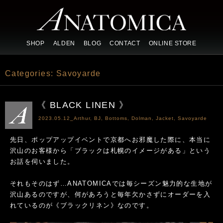
SHOP
ALDEN
BLOG
CONTACT
ONLINE STORE
Categories:
Savoyarde
《 BLACK LINEN 》
2023.05.12_
Arthur
,
BJ
,
Bottoms
,
Dolman
,
Jacket
,
Savoyarde
先日、ポップアップイベントで京都へお邪魔した際に、本当に
沢山のお客様から「ブラックは札幌のイメージがある」という
お話を伺いました。
それもそのはず…ANATOMICAでは毎シーズン魅力的な生地が
沢山あるのですが、何があろうと毎年欠かさずにオーダーを入
れているのが《ブラックリネン》なのです。