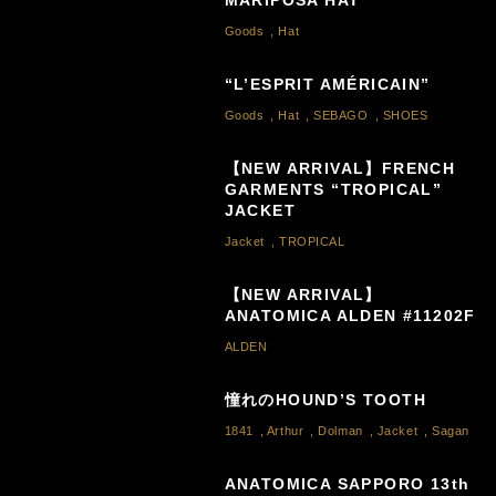
Goods
,
Hat
“L’ESPRIT AMÉRICAIN”
Goods
,
Hat
,
SEBAGO
,
SHOES
【NEW ARRIVAL】FRENCH
GARMENTS “TROPICAL”
JACKET
Jacket
,
TROPICAL
【NEW ARRIVAL】
ANATOMICA ALDEN #11202F
ALDEN
憧れのHOUND’S TOOTH
1841
,
Arthur
,
Dolman
,
Jacket
,
Sagan
ANATOMICA SAPPORO 13th