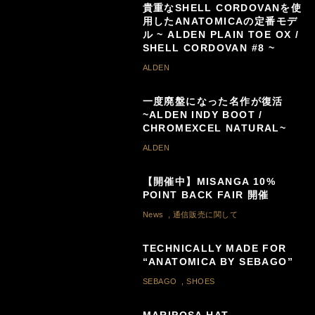
貴重なSHELL CORDOVANを使
用したANATOMICAの定番モデ
ル ~ ALDEN PLAIN TOE OX /
SHELL CORDOVAN #8 ~
ALDEN
一度廃盤になった名作が復活
~ALDEN INDY BOOT /
CHROMEXCEL NATURAL~
ALDEN
【開催中】MISANGA 10%
POINT BACK FAIR 開催
News
,
通信販売に関して
TECHNICALLY MADE FOR
“ANATOMICA BY SEBAGO”
SEBAGO
,
SHOES
MARIPOSA HAT