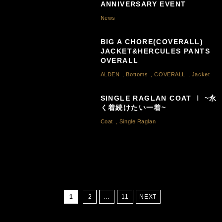
ANNIVERSARY EVENT
News
BIG A CHORE(COVERALL)
JACKET&HERCULES PANTS
OVERALL
ALDEN
,
Bottoms
,
COVERALL
,
Jacket
SINGLE RAGLAN COAT Ⅰ ~永
く着続けたい一着~
Coat
,
Single Raglan
1
2
…
11
NEXT