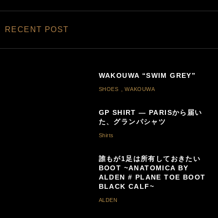
RECENT POST
WAKOUWA “SWIM GREY”
SHOES
,
WAKOUWA
GP SHIRT — PARISから届い
た、グランパシャツ
Shirts
誰もが1足は所有しておきたい
BOOT ~ANATOMICA BY
ALDEN # PLANE TOE BOOT
BLACK CALF~
ALDEN