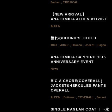
Jacket
,
TROPICAL
【NEW ARRIVAL】
ANATOMICA ALDEN #11202F
ALDEN
憧れのHOUND’S TOOTH
1841
,
Arthur
,
Dolman
,
Jacket
,
Sagan
ANATOMICA SAPPORO 13th
ANNIVERSARY EVENT
News
BIG A CHORE(COVERALL)
JACKET&HERCULES PANTS
OVERALL
ALDEN
,
Bottoms
,
COVERALL
,
Jacket
SINGLE RAGLAN COAT Ⅰ ~永