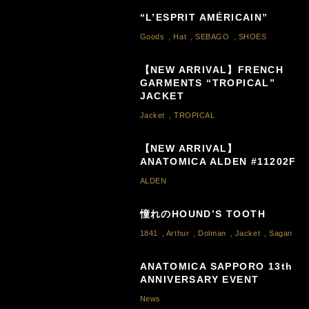
“L’ESPRIT AMÉRICAIN”
Goods
,
Hat
,
SEBAGO
,
SHOES
【NEW ARRIVAL】FRENCH
GARMENTS “TROPICAL”
JACKET
Jacket
,
TROPICAL
【NEW ARRIVAL】
ANATOMICA ALDEN #11202F
ALDEN
憧れのHOUND’S TOOTH
1841
,
Arthur
,
Dolman
,
Jacket
,
Sagan
ANATOMICA SAPPORO 13th
ANNIVERSARY EVENT
News