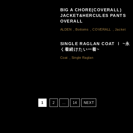
BIG A CHORE(COVERALL)
JACKET&HERCULES PANTS
OVERALL
ALDEN
,
Bottoms
,
COVERALL
,
Jacket
SINGLE RAGLAN COAT Ⅰ ~永
く着続けたい一着~
Coat
,
Single Raglan
1
2
…
14
NEXT