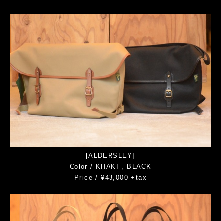
[ALDERSLEY]
Color / KHAKI , BLACK
Price / ¥43,000-+tax