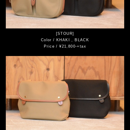
[STOUR]
Color / KHAKI , BLACK
Price / ¥21,800-+tax