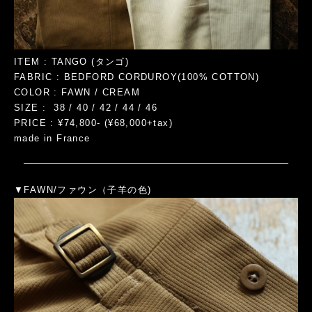
ITEM : TANGO (タンゴ)
FABRIC : BEDFORD CORDUROY(100% COTTON)
COLOR : FAWN / CREAM
SIZE : 38 / 40 / 42 / 44 / 46
PRICE : ¥74,800- (¥68,000+tax)
made in France
▼
FAWN/ファウン（子羊の色)