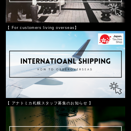
【
For customers living overseas
】
【
アナトミカ札幌スタッフ募集のお知らせ
】