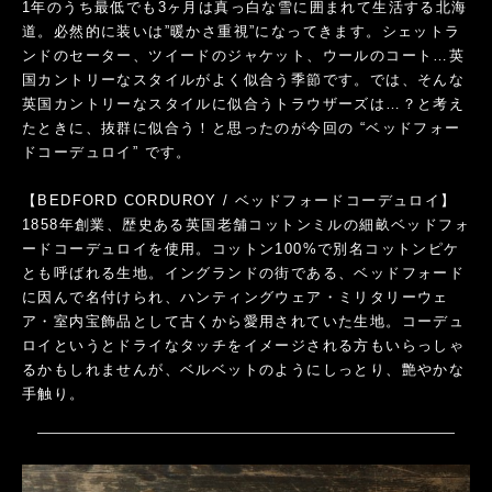
1年のうち最低でも3ヶ月は真っ白な雪に囲まれて生活する北海
道。必然的に装いは”暖かさ重視”になってきます。シェットラ
ンドのセーター、ツイードのジャケット、ウールのコート…英
国カントリーなスタイルがよく似合う季節です。では、そんな
英国カントリーなスタイルに似合うトラウザーズは…？と考え
たときに、抜群に似合う！と思ったのが今回の “ベッドフォー
ドコーデュロイ” です。
【BEDFORD CORDUROY / ベッドフォードコーデュロイ】
1858年創業、歴史ある英国老舗コットンミルの細畝ベッドフォ
ードコーデュロイを使用。コットン100%で別名コットンピケ
とも呼ばれる生地。イングランドの街である、ベッドフォード
に因んで名付けられ、ハンティングウェア・ミリタリーウェ
ア・室内宝飾品として古くから愛用されていた生地。コーデュ
ロイというとドライなタッチをイメージされる方もいらっしゃ
るかもしれませんが、ベルベットのようにしっとり、艶やかな
手触り。