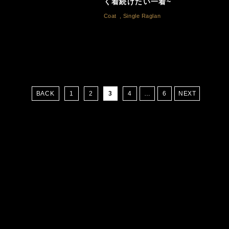
く着続けたい一着~
Coat
,
Single Raglan
BACK
1
2
3
4
…
6
NEXT