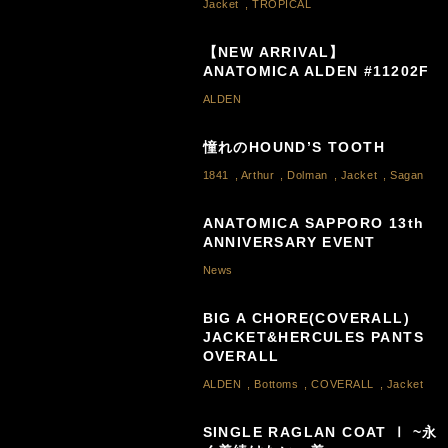
Jacket
,
TROPICAL
【NEW ARRIVAL】
ANATOMICA ALDEN #11202F
ALDEN
憧れのHOUND’S TOOTH
1841
,
Arthur
,
Dolman
,
Jacket
,
Sagan
ANATOMICA SAPPORO 13th
ANNIVERSARY EVENT
News
BIG A CHORE(COVERALL)
JACKET&HERCULES PANTS
OVERALL
ALDEN
,
Bottoms
,
COVERALL
,
Jacket
SINGLE RAGLAN COAT Ⅰ ~永