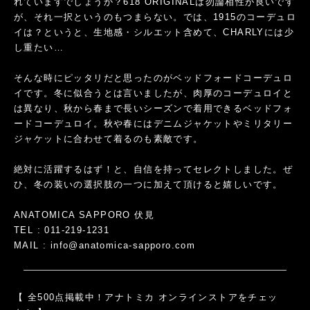
れていますでしょうか？618 ORIGINALは勿論相性が良いです
が、それ一択というのもつまらない。では、1915のコーデュロ
イは？というと、生地感・シルエット含めて、CHARLYには少
し重たい…
そんな時にピッタリだと思ったのがベッドフォードコーデュロ
イです。冬に似合うとは言いましたが、肉厚のコーデュロイと
は異なり、秋から春まで長いシーズンで着用できるベッドフォ
ードコーデュロイ。秋や春にはデニムジャケットやミリタリー
ジャケットに合わせて着るのも素敵です。
絶対に活躍するはず！と、自信を持ってセレクトしました。ぜ
ひ、冬の装いの選択肢の一つに加えて頂けると嬉しいです。
ANATOMICA SAPPORO 伏見
TEL : 011-219-1231
MAIL :
info@anatomica-sapporo.com
【 全500点掲載中！アナトミカ オンラインストアをチェッ