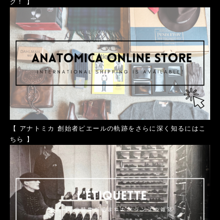
ク！ 】
【
アナトミカ 創始者ピエールの軌跡をさらに深く知るにはこ
ちら
】