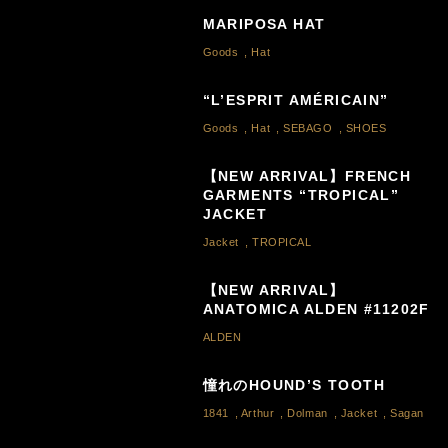
MARIPOSA HAT
Goods
,
Hat
“L’ESPRIT AMÉRICAIN”
Goods
,
Hat
,
SEBAGO
,
SHOES
【NEW ARRIVAL】FRENCH
GARMENTS “TROPICAL”
JACKET
Jacket
,
TROPICAL
【NEW ARRIVAL】
ANATOMICA ALDEN #11202F
ALDEN
憧れのHOUND’S TOOTH
1841
,
Arthur
,
Dolman
,
Jacket
,
Sagan