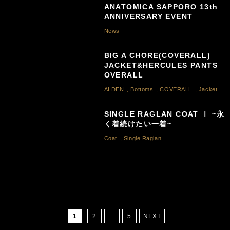
ANATOMICA SAPPORO 13th
ANNIVERSARY EVENT
News
BIG A CHORE(COVERALL)
JACKET&HERCULES PANTS
OVERALL
ALDEN
,
Bottoms
,
COVERALL
,
Jacket
SINGLE RAGLAN COAT Ⅰ ~永
く着続けたい一着~
Coat
,
Single Raglan
1
2
…
5
NEXT