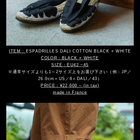
ITEM :
ESPADRILLES DALI
COTTON BLACK × WHITE
COLOR：BLACK × WHITE
SIZE：EU42 ~45
※通常サイズよりも1～2サイズ上をお選び下さい（例：JP／
26.0cm＝US／8＝DALI／43）
PRICE：¥22,000 – (in tax)
made in France