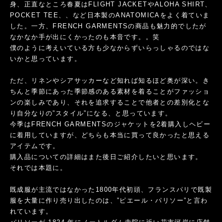
身、正直なところ春夏はFLIGHT JACKETやALOHA SHIRT、
POCKET TEE、、など日本製のANATOMICAをよく着ていま
した。一方、FRENCH GARMENTSの商品も魅力的でしたが
なかなか手が出にくかったのも本音です。。笑
僕のように考えいている方も少なからずいらっしゃるのではな
いかと思っています。
ただ、リネンやシアサッカーなど知れば知るほど奥が深い。き
ちんと季節にあった季節感のある素材を着ることがファッショ
ンの楽しみであり、それを追求することで他者との差別化とな
り自分なりの”スタイル”になる、と思っています。
今季はFRENCH GARMENTSのジャケットを2着購入しヘビー
に着用していますが、どちらも本当に買って良かったと思える
アイテムです。
購入品についての詳細はまた後日ご紹介したいと思います。
それでは本題に。
既成服が主流ではなかった1800年代初頭、フランスパリで既製
服を大量に作り売り出したのは、”ピエール・パリソー”と言わ
れています。