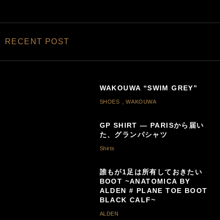
RECENT POST
WAKOUWA “SWIM GREY”
SHOES
,
WAKOUWA
GP SHIRT — PARISから届い
た、グランパシャツ
Shirts
誰もが1足は所有しておきたい
BOOT ~ANATOMICA BY
ALDEN # PLANE TOE BOOT
BLACK CALF~
ALDEN