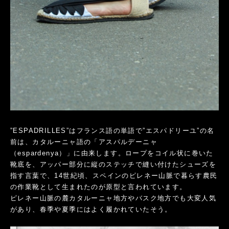
”ESPADRILLES”はフランス語の単語で”エスパドリーユ”の名
前は、カタルーニャ語の「アスパルデーニャ
（espardenya）」に由来します。ロープをコイル状に巻いた
靴底を、アッパー部分に縦のステッチで縫い付けたシューズを
指す言葉で、14世紀頃、スペインのピレネー山脈で暮らす農民
の作業靴として生まれたのが原型と言われています。
ピレネー山脈の麓カタルーニャ地方やバスク地方でも大変人気
があり、春季や夏季にはよく履かれていたそう。