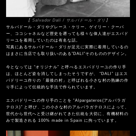
【 Salvador Dalí / サルバドール・ダリ】
サルバドール・ダリやグレース・ケリー、ゲイリー・クーパ
ー、ココシャネルなど歴史を遡っても様々な偉人達がエスパド
リーユを着用していたのは有名な話。
写真にあるサルバドール・ダリが足元に実際に着用しているの
はまさに当店でも取り扱いのある”DALI”そのもののデザイン。
今となっては “オリジナル” と呼べるエスパドリーユの作り手
は、ほとんど姿を消してしまったそうですが、 “DALI” はエス
パドリーユ作りの「最後の村」と呼ばれる小さな村の熟練の作
り手によって伝統的な手法で作られています。
エスパドリーユの作り手のことを “Alpargateros(アルパラガ
テロス)” と呼び、この小さな村のアルパラガテロスによって、
世代から世代へと受け継がれてきた伝統を大切に、有機材料の
みで製造される 100% made in Spain に拘っています。