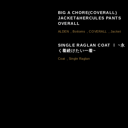
BIG A CHORE(COVERALL)
JACKET&HERCULES PANTS
OVERALL
ALDEN
,
Bottoms
,
COVERALL
,
Jacket
SINGLE RAGLAN COAT Ⅰ ~永
く着続けたい一着~
Coat
,
Single Raglan