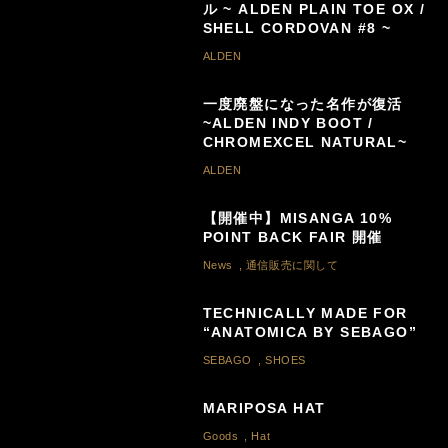
ル ~ ALDEN PLAIN TOE OX /
SHELL CORDOVAN #8 ~
ALDEN
一度廃盤になった名作が復活
~ALDEN INDY BOOT /
CHROMEXCEL NATURAL~
ALDEN
【開催中】MISANGA 10%
POINT BACK FAIR 開催
News
,
通信販売に関して
TECHNICALLY MADE FOR
“ANATOMICA BY SEBAGO”
SEBAGO
,
SHOES
MARIPOSA HAT
Goods
,
Hat