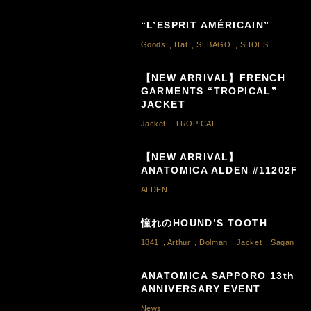
“L’ESPRIT AMÉRICAIN”
Goods
,
Hat
,
SEBAGO
,
SHOES
【NEW ARRIVAL】FRENCH
GARMENTS “TROPICAL”
JACKET
Jacket
,
TROPICAL
【NEW ARRIVAL】
ANATOMICA ALDEN #11202F
ALDEN
憧れのHOUND’S TOOTH
1841
,
Arthur
,
Dolman
,
Jacket
,
Sagan
ANATOMICA SAPPORO 13th
ANNIVERSARY EVENT
News