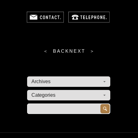
＜ BACK
NEXT ＞