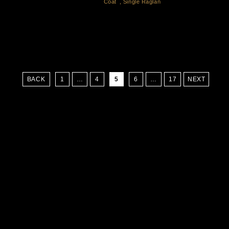
Coat
,
Single Raglan
BACK
1
…
4
5
6
…
17
NEXT