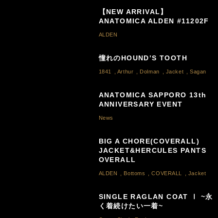
【NEW ARRIVAL】
ANATOMICA ALDEN #11202F
ALDEN
憧れのHOUND’S TOOTH
1841
,
Arthur
,
Dolman
,
Jacket
,
Sagan
ANATOMICA SAPPORO 13th
ANNIVERSARY EVENT
News
BIG A CHORE(COVERALL)
JACKET&HERCULES PANTS
OVERALL
ALDEN
,
Bottoms
,
COVERALL
,
Jacket
SINGLE RAGLAN COAT Ⅰ ~永
く着続けたい一着~