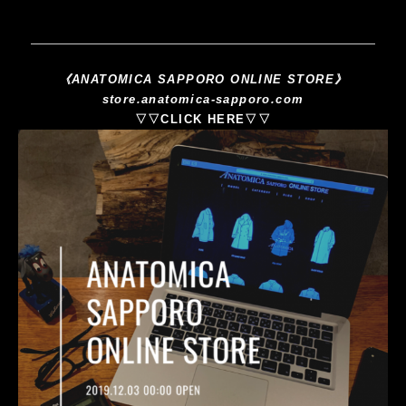
《ANATOMICA SAPPORO ONLINE STORE》
store.anatomica-sapporo.com
▽▽CLICK HERE▽▽