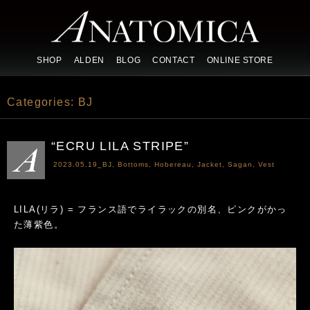
SHOP
ALDEN
BLOG
CONTACT
ONLINE STORE
Categories:
BJ
“ECRU LILA STRIPE”
2023.05.19_
BJ
,
Bottoms
,
Hobereau
,
Jacket
,
Sagan
,
Vest
LILA(リラ) = フランス語でライラックの別名、ピンクがかっ
た薄紫色。