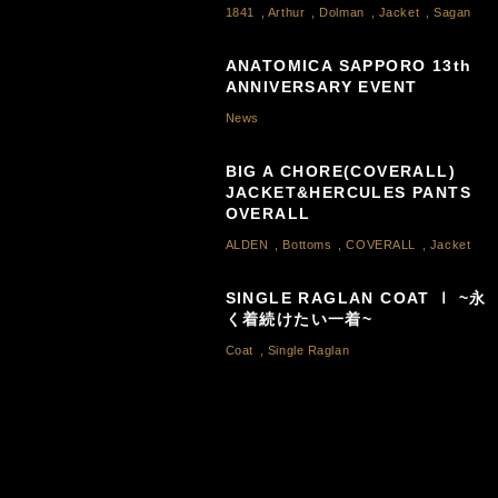
1841
,
Arthur
,
Dolman
,
Jacket
,
Sagan
ANATOMICA SAPPORO 13th
ANNIVERSARY EVENT
News
BIG A CHORE(COVERALL)
JACKET&HERCULES PANTS
OVERALL
ALDEN
,
Bottoms
,
COVERALL
,
Jacket
SINGLE RAGLAN COAT Ⅰ ~永
く着続けたい一着~
Coat
,
Single Raglan