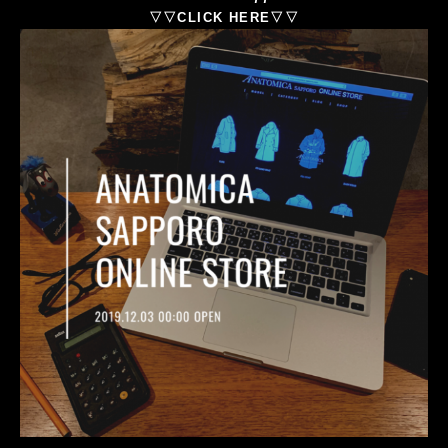
▽▽CLICK HERE▽▽