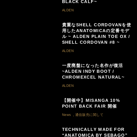
BLACK CALF~
ALDEN
貴重なSHELL CORDOVANを使
用したANATOMICAの定番モデ
ル ~ ALDEN PLAIN TOE OX /
SHELL CORDOVAN #8 ~
ALDEN
一度廃盤になった名作が復活
~ALDEN INDY BOOT /
CHROMEXCEL NATURAL~
ALDEN
【開催中】MISANGA 10%
POINT BACK FAIR 開催
News
,
通信販売に関して
TECHNICALLY MADE FOR
“ANATOMICA BY SEBAGO”