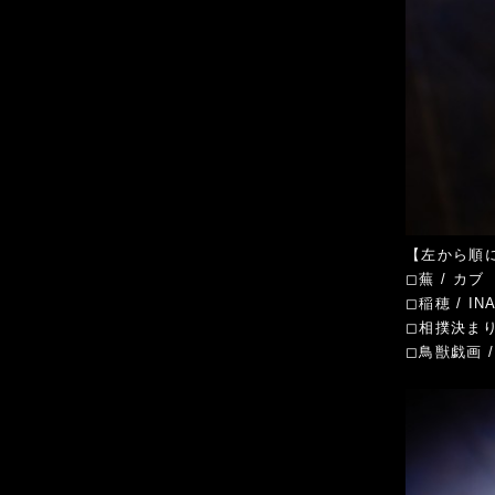
【左から順に】 
◻︎蕪 / カブ
◻︎稲穂 / IN
◻︎相撲決まり手
◻︎鳥獣戯画 /