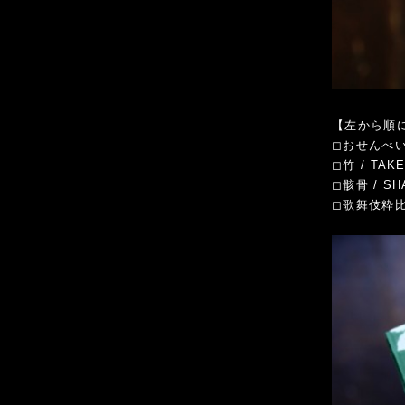
【左から順に】 
◻︎おせんべい 
◻︎竹 / TAK
◻︎骸骨 / S
◻︎歌舞伎粋比べ