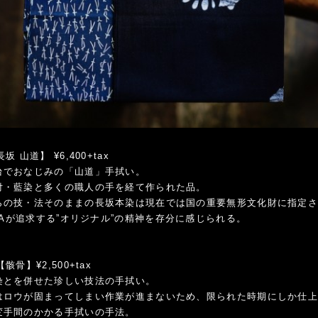
坂 山道】 ¥6,400+tax
台でおなじみの「山道」手拭い。
付・藍染と多くの職人の手を経て作られた品。
らの技・法そのままの長坂本染は現在では国の重要無形文化財に指定
ICAが追求する”オリジナル”の精神を存分に感じられる。
骸骨】¥2,500+tax
染とを併せた珍しい技法の手拭い。
はロウが固まってしまい作業が進まないため、限られた時期にしか仕
変手間のかかる手拭いの手法。