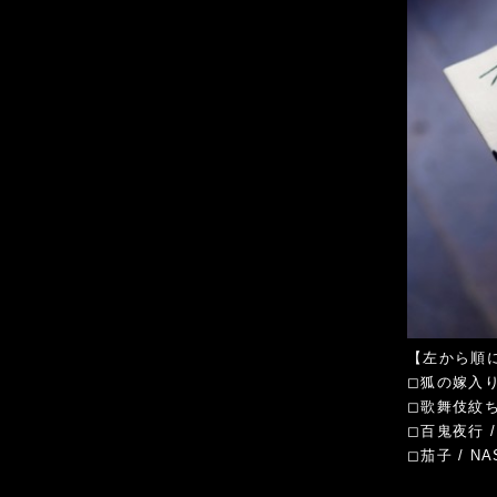
【左から順に】 
◻︎狐の嫁入り 
◻︎歌舞伎紋ちら
◻︎百鬼夜行 /
◻︎茄子 / NA