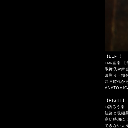
【LEFT】
◻︎本藍染 【長
歌舞伎や舞
形彫り・糊
江戸時代か
ANATOM
【RIGHT】
◻︎語ろう染 【
注染と蝋纈
寒い時期に
できない大