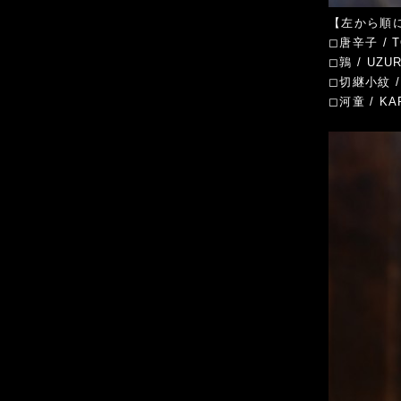
【左から順に】 
◻︎唐辛子 / 
◻︎鶉 / UZU
◻︎切継小紋 /
◻︎河童 / KA